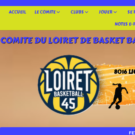
Panneau de gestion des cookies
ACCUEIL
LE COMITE
CLUBS
JOUER
SE
NOTES E-
COMITE DU LOIRET DE BASKET B
L
8016
FETE NATI