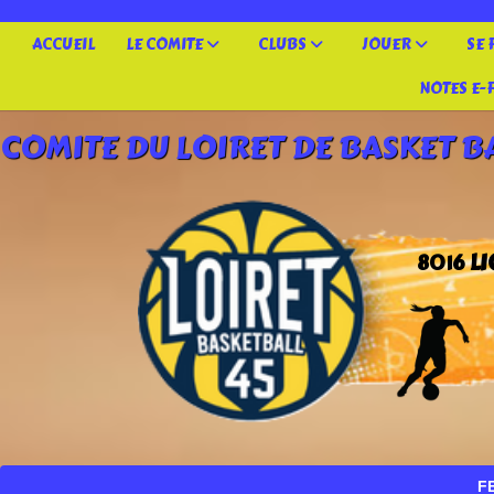
Panneau de gestion des cookies
ACCUEIL
LE COMITE
CLUBS
JOUER
SE
NOTES E-
COMITE DU LOIRET DE BASKET B
L
8016
FETE NATI