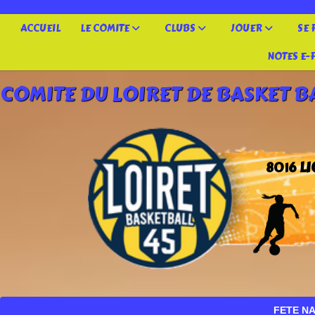
Panneau de gestion des cookies
ACCUEIL
LE COMITE
CLUBS
JOUER
SE
NOTES E-
COMITE DU LOIRET DE BASKET B
L
8016
FETE NATIONALE 