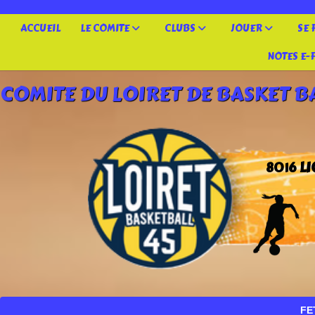
Panneau de gestion des cookies
ACCUEIL
LE COMITE
CLUBS
JOUER
SE
NOTES E-
COMITE DU LOIRET DE BASKET B
L
8016
FETE NATI