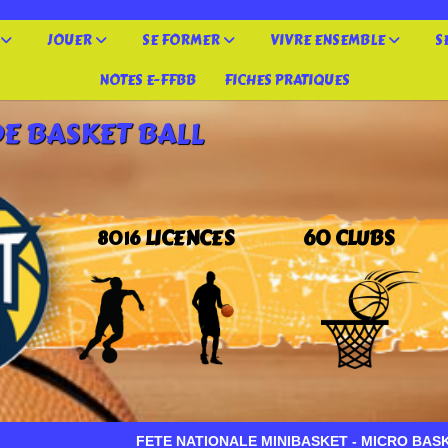
JOUER
SE FORMER
VIVRE ENSEMBLE
S
NOTES E-FFBB
FICHES PRATIQUES
DE BASKET BALL
LICENCES
60 CLUBS
8016
FETE NATIONALE MINIBASKET - MICRO BASKET